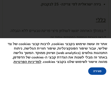
בירה ישראלית לפי צריכה- 25 לבקבוק.
כללי
* במהלך הארוחה יוגשו לשולחן מיצי פריגת טבעיים ללא הגבלה.
* ראו הערות נוספות
בתחתית עמוד זה
.
אתר זה עושה שימוש בקבצי cookies, לרבות קבצי cookies של צד
שלישי, עבור שיפור הפונקצינליות, שיפור חוויית הגלישה, ניתוח
התנהגות גולשים (web analytics) ושיווק ממוקד. המשך גלישה
באתר זה מבלי לשנות את הגדרת קבצי ה-cookies של הדפדפן,
שם התפריט “גבעת עדה”
מהווה אישור לשימוש שלנו בקבצי cookies.
למדיניות הפרטיות
.
מחיר לאדם: 225 ₪ כולל מע”מ | לא כולל 12% שירות |
סגירה
ההגשה מתבצעת במזנונים | התפריט מוצע לקבוצות בנות
30 איש משלמים ומעלה.
מנות פתיחה