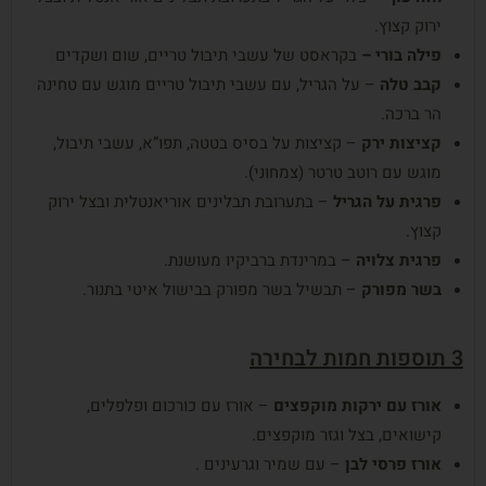
ירוק קצוץ.
פילה
בורי
–
בקראסט של עשבי תיבול טריים, שום ושקדים
קבב
טלה
– על הגריל, עם עשבי תיבול טריים מוגש עם טחינה
הר ברכה.
קציצות
ירק
– קציצות על בסיס בטטה, תפו”א, עשבי תיבול,
מוגש עם רוטב טרטר (צמחוני).
פרגית
על
הגריל
– בתערובת תבלינים אוריאנטלית ובצל ירוק
קצוץ.
פרגית
צלויה
– במרינדת ברביקיו מעושנת.
בשר מפורק
– תבשיל בשר מפורק בבישול איטי בתנור.
3 תוספות חמות לבחירה
אורז
עם
ירקות
מוקפצים
– אורז עם כורכום ופלפלים,
קישואים, בצל וגזר מוקפצים.
אורז
פרסי
לבן
– עם שמיר וגרעינים .