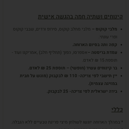
קינוחים ושתיה חמה בהגשה אישית
מלבי
קוקוס
–
מלבי מחלב קוקוס, סירופ ורדים, שבבי קוקוס
ופרי עונתי.
קפה ותה בסיום הארוחה.
עמדת בריסטה –
אספרסו, הפוך (תחליף חלב) ,אמריקנו ועוד -
תוספת 15 ₪ לאדם.
בר קינוחים עשיר (חופשי) – תוספת 25 ₪ לאדם.
יין תישבי לפי צריכה- 110 ₪ לבקבוק (מוגש על חבית
במזיגה עצמית).
בירה ישראלית לפי צריכה- 25 לבקבוק.
כללי
* במהלך הארוחה יוגשו לשולחן מיצי פריגת טבעיים ללא הגבלה.