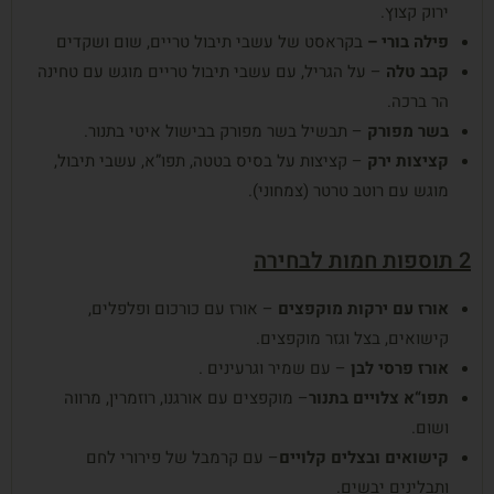
ירוק קצוץ.
פילה
בורי
–
בקראסט של עשבי תיבול טריים, שום ושקדים
קבב
טלה
– על הגריל, עם עשבי תיבול טריים מוגש עם טחינה
הר ברכה.
בשר מפורק
– תבשיל בשר מפורק בבישול איטי בתנור.
קציצות
ירק
– קציצות על בסיס בטטה, תפו”א, עשבי תיבול,
מוגש עם רוטב טרטר (צמחוני).
2 תוספות חמות לבחירה
אורז
עם
ירקות
מוקפצים
– אורז עם כורכום ופלפלים,
קישואים, בצל וגזר מוקפצים.
אורז
פרסי
לבן
– עם שמיר וגרעינים .
תפו
“
א
צלויים
בתנור
– מוקפצים עם אורגנו, רוזמרין, מרווה
ושום.
קישואים
ובצלים
קלויים
– עם קרמבל של פירורי לחם
ותבלינים יבשים.