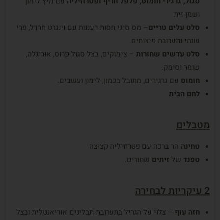
סגול
,
גרגירי
חומוס
,
פלפל
חריף
ופטרוזיליה
עם מיץ לימון
ושמן זית
סלט
עלים
טריים
– מס סוגי חסות רעננות עם וינגרט חרדל, פרי
עונתי ותערובת פיצוחים.
סלט
עדשים
שחורות
– צימוקים, בצל סגול פרוס, אורוגלה,
שומר וסומק.
חומוס
עם גרגירים, מתובל בכמון, לימון ועשבים.
לחם הבית
מטבלים
טחינה
הר ברכה עם פטרוזיליה קצוצה
טפנד
של
זיתים
שחורים.
2 עיקריות לבחירה
חזה
עוף
– צלוי על הגריל בתערובת תבלינים אוריאנטלית ובצל