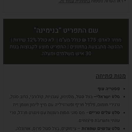
* ראו הערות נוספות
בתחתית עמוד זה
.
שם התפריט “בנימינה”
מחיר לאדם: 175 ₪ כולל מע”מ | לא כולל 12% שירות |
ההגשה מתבצעת במזנונים | התפריט מוצע לקבוצות בנות
30 איש משלמים ומעלה.
מנות פתיחה
פסטייה עוף
סלט
ישראלי
–
בצל סגול, מלפפון, עגבניות, קולורבי, כרוב סגול,
גרגירי חומוס, פלפל חריף ופטרוזיליה עם מיץ לימון ושמן זית
סלט
עלים
טריים
– מס סוגי חסות רעננות עם וינגרט חרדל, פרי
עונתי ותערובת פיצוחים.
סלט
עדשים
שחורות
– צימוקים, בצל סגול פרוס, אורוגלה,