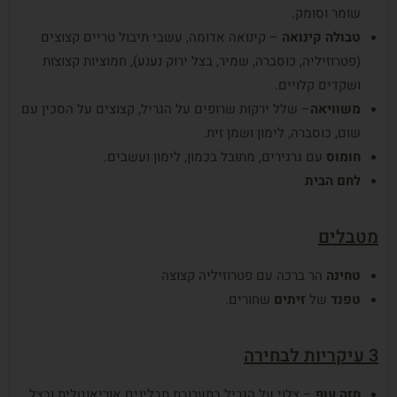
שומר וסומק.
טבולה
קינואה
– קינואה אדומה, עשבי תיבול טריים קצוצים
(פטרוזיליה, כוסברה, שמיר, בצל ירוק נענע), חמוציות קצוצות
ושקדים קלויים.
משוויאה
– שלל ירקות שרופים על הגריל, קצוצים על הסכין עם
שום, כוסברה, לימון ושמן זית.
חומוס
עם גרגירים, מתובל בכמון, לימון ועשבים.
לחם הבית
מטבלים
טחינה
הר ברכה עם פטרוזיליה קצוצה
טפנד
של
זיתים
שחורים.
3 עיקריות לבחירה
חזה
עוף
– צלוי על הגריל בתערובת תבלינים אוריאנטלית ובצל