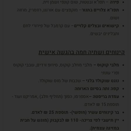
פירה
– תפו”א ובטטות, שום קונפי ושמן זית.
תפו
“
א
צלויים
בתנור
– מוקפצים עם אורגנו, רוזמרין, מרווה
ושום.
קישואים
ובצלים
קלויים
– עם קרמבל של פירורי לחם
ותבלינים יבשים.
קינוחים ושתיה חמה בהגשה אישית
מלבי
קוקוס
–
מלבי מחלב קוקוס, סירופ ורדים, שבבי קוקוס
ופרי עונתי
נוגט
שוקולד בלגי
–
שכבות של מוס שוקולד.
קפה ותה בסיום הארוחה
עמדת בריסטה –
אספרסו, הפוך (תחליף חלב) ,אמריקנו ועוד -
תוספת 15 ₪ לאדם.
בר קינוחים עשיר (חופשי)- תוספת 25 ₪ לאדם.
יין תישבי לפי צריכה- 110 ₪ לבקבוק (מוגש על חבית
במזיגה עצמית).