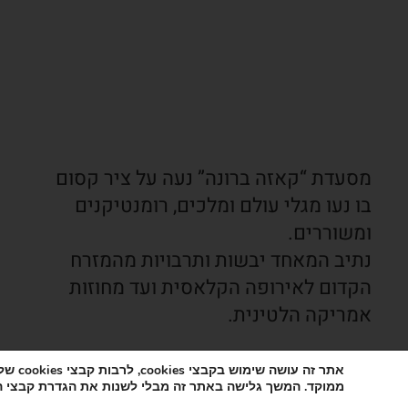
מסעדת “קאזה ברונה” נעה על ציר קסום
בו נעו מגלי עולם ומלכים, רומנטיקנים
ומשוררים.
נתיב המאחד יבשות ותרבויות מהמזרח
הקדום לאירופה הקלאסית ועד מחוזות
אמריקה הלטינית.
המסעדה כשרה בהשגחת הרבנות.
ממוקד. המשך גלישה באתר זה מבלי לשנות את הגדרת קבצי ה-cookies של הדפדפן, מהווה אישור לשימוש שלנו בקבצי okies
המסעדה הקורנת אוירה מיוחדת ניצבת על הצלע